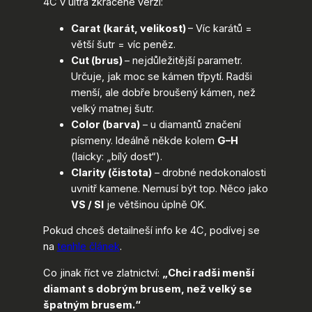
4C v ultra zkrácené verzi:
Carat
(karát, velikost)
– Víc karátů =
větší šutr = víc peněz.
Cut (brus)
– nejdůležitější parametr.
Určuje, jak moc se kámen třpytí. Radši
menší, ale dobře broušený kámen, než
velký matnej šutr.
Color (barva)
– u diamantů značení
písmeny. Ideálně někde kolem
G–H
(laicky: „bílý dost“).
Clarity (čistota)
– drobné nedokonalosti
uvnitř kamene. Nemusí být top. Něco jako
VS / SI
je většinou úplně OK.
Pokud chceš detailneší info ke 4C, podívej se
na
tenhle článek
.
Co jinak říct ve zlatnictví:
„Chci radši menší
diamant s dobrým brusem, než velký se
špatným brusem.“