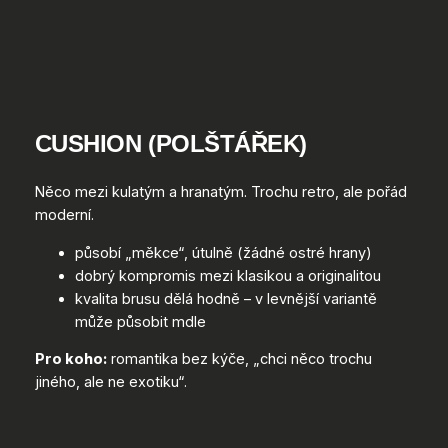
CUSHION (POLŠTÁŘEK)
Něco mezi kulatým a hranatým. Trochu retro, ale pořád
moderní.
působí „měkce“, útulně (žádné ostré hrany)
dobrý kompromis mezi klasikou a originalitou
kvalita brusu dělá hodně – v levnější variantě
může působit mdle
Pro koho:
romantika bez kýče, „chci něco trochu
jiného, ale ne exotiku“.