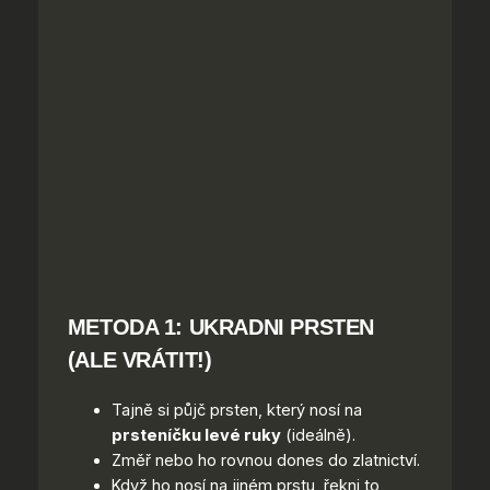
METODA 1:
UKRADNI PRSTEN
(ALE VRÁTIT!)
Tajně si půjč prsten, který nosí na
prsteníčku levé ruky
(ideálně).
Změř nebo ho rovnou dones do zlatnictví.
Když ho nosí na jiném prstu, řekni to