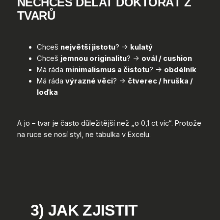
NECHCEŠ DĚLAT DOKTORÁT Z
TVARŮ
Chceš
největší jistotu
? →
kulatý
Chceš
jemnou originalitu
? →
ovál / cushion
Má ráda
minimalismus a čistotu
? →
obdélník
Má ráda
výrazné věci
? →
čtverec / hruška /
loďka
A jo – tvar je často důležitější než „o 0,1 ct víc“. Protože
na ruce se nosí styl, ne tabulka v Excelu.
3) JAK ZJISTIT