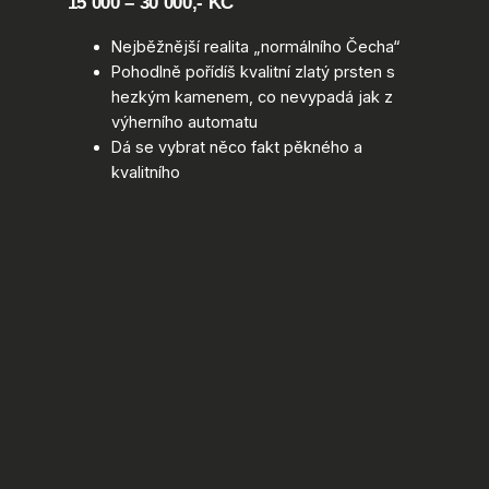
15 000 – 30 000,- KČ
Nejběžnější realita „normálního Čecha“
Pohodlně pořídíš kvalitní zlatý prsten s
hezkým kamenem, co nevypadá jak z
výherního automatu
Dá se vybrat něco fakt pěkného a
kvalitního