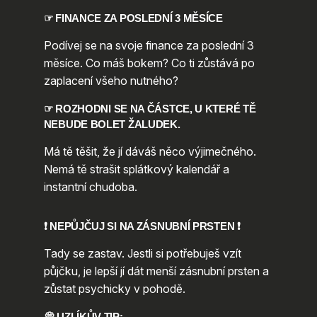
☞ FINANCE ZA POSLEDNÍ 3 MĚSÍCE
Podívej se na svoje finance za poslední 3
měsíce. Co máš bokem? Co ti zůstává po
zaplacení všeho nutného?
☞
ROZHODNI SE NA ČÁSTCE, U KTERÉ TĚ
NEBUDE BOLET ŽALUDEK.
Má tě těšit, že jí dáváš něco výjimečného.
Nemá tě strašit splátkový kalendář a
instantní chudoba.
❗ NEPŮJČUJ SI NA ZÁSNUBNÍ PRSTEN ❗
Tady se zastav. Jestli si potřebuješ vzít
půjčku, je lepší jí dát menší zásnubní prsten a
zůstat psychicky v pohodě.
💭 UZLÍKŮV TIP: