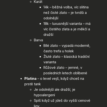
Karát
14k – běžná volba, víc slitina
než čisté zlato – je tvrdši a
odolnější
18k – luxusnější varianta – má
víc čistého zlata a je měkčí a
dražší
Barva
Bílé zlato – vypadá moderně,
často trefa u holek
Žluté zlato – klasická tradiční
varianta
Růžové zlato – jemné, v
posledních letech oblíbené
Platina
– o level vejš, když chceš na
prstě tank
Je odolnější ale dražší, je
hypoalergení
Spíš když už jdeš do vyšší cenové
ligy