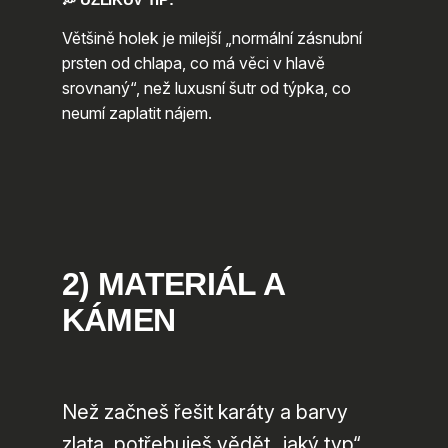
Většině holek je milejší „normální zásnubní
prsten od chlapa, co má věci v hlavě
srovnaný“, než luxusní šutr od týpka, co
neumí zaplatit nájem.
2) MATERIÁL A
KÁMEN
Než začneš řešit karáty a barvy
zlata, potřebuješ vědět „jaký typ“