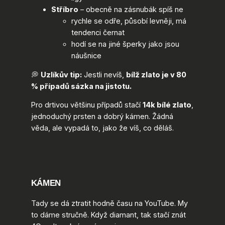
Stříbro
– obecně na zásnubák spíš ne
rychle se odře, působí levněji, má
tendenci černat
hodí se na jiné šperky jako jsou
náušnice
💭
Uzlíkův tip:
Jestli nevíš,
bílž zlato je v 80
% případů sázka na jistotu.
Pro drtivou většinu případů stačí
14k bílé zlato
,
jednoduchý prsten a dobrý kámen. Žádná
věda, ale vypadá to, jako že víš, co děláš.
KÁMEN
Tady se dá ztratit hodně času na YouTube. My
to dáme stručně. Když diamant, tak stačí znát