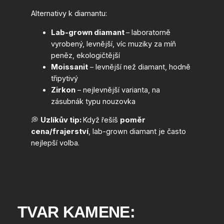
Alternativy k diamantu:
Lab-grown diamant
– laboratorně
vyrobený, levnější, víc muziky za míň
peněz, ekologičtější
Moissanit
– levnější než diamant, hodně
třipytivý
Zirkon
– nejlevnější varianta, na
zásubnák typu nouzovka
💭
Uzlíkův tip:
Když řešíš
poměr
cena/frajerství
, lab-grown diamant je často
nejlepší volba.
TVAR KAMENE: