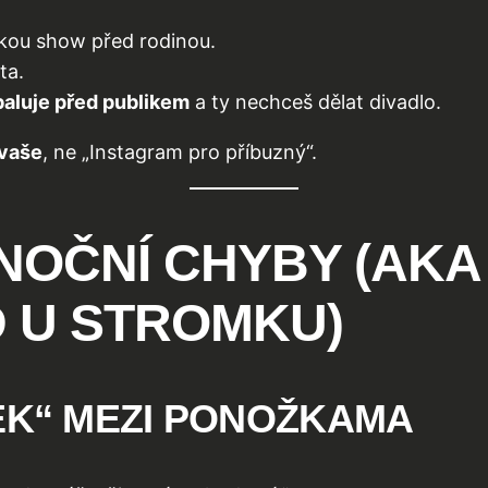
elkou show před rodinou.
ta.
baluje před publikem
a ty nechceš dělat divadlo.
vaše
, ne „Instagram pro příbuzný“.
NOČNÍ CHYBY (AKA
 U STROMKU)
EK“ MEZI PONOŽKAMA