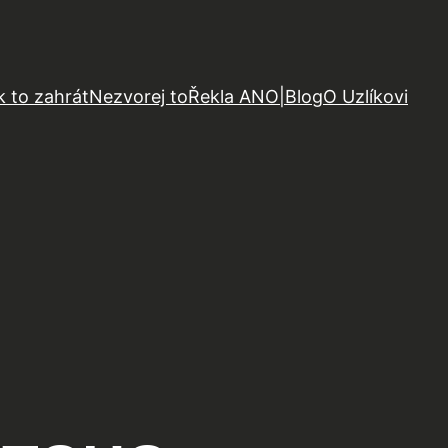
k to zahrát
Nezvorej to
Řekla ANO
|
Blog
O Uzlíkovi