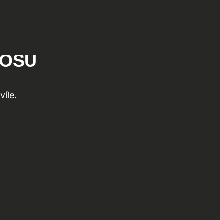
AOSU
víle.