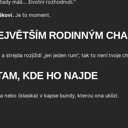
tady máš… životní rozhodnutí.“
škovi.
Je to moment.
NEJVĚTŠÍM RODINNÝM CH
 strejda rozjíždí „jen jeden rum“, tak to není tvoje ch
TAM, KDE HO NAJDE
 nebo (klasika) v kapse bundy, kterou ona uklízí.