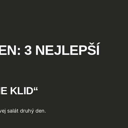
N: 3 NEJLEPŠÍ
E KLID“
vej salát druhý den.