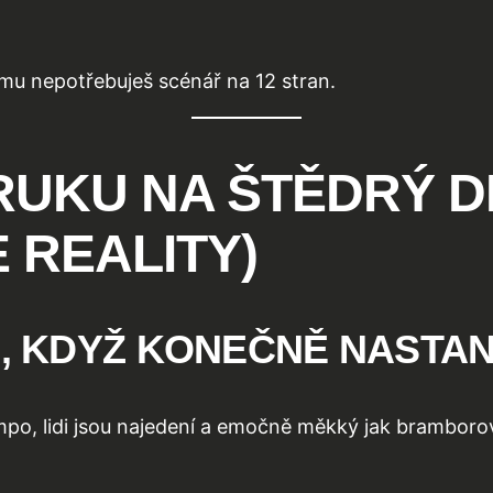
mu nepotřebuješ scénář na 12 stran.
RUKU NA ŠTĚDRÝ DE
 REALITY)
I, KDYŽ KONEČNĚ NASTAN
tempo, lidi jsou najedení a emočně měkký jak bramboro