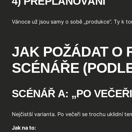
4) PŘEPLÁNOVÁNÍ
Vánoce už jsou samy o sobě „produkce“. Ty k to
JAK POŽÁDAT O 
SCÉNÁŘE (PODLE
SCÉNÁŘ A: „PO VEČEŘ
Nejčistší varianta. Po večeři se trochu uklidní 
Jak na to: