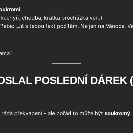
oukromí
.
, kuchyň, chodba, krátká procházka ven.)
 Třeba: „Já s tebou fakt počítám. Ne jen na Vánoce. 
ama“.
POSLAL POSLEDNÍ DÁREK 
á ráda překvapení – ale pořád to může být
soukromý
.