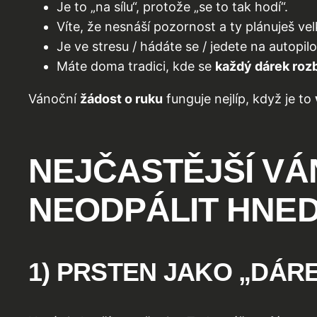
Je to „na sílu“, protože „se to tak hodí“.
Víte, že nesnáší pozornost a ty plánuješ v
Je ve stresu / hádáte se / jedete na autopilo
Máte doma tradici, kde se
každý dárek roz
Vánoční
žádost o ruku
funguje nejlíp, když je to
NEJČASTĚJŠÍ VÁ
NEODPÁLIT HNED
1) PRSTEN JAKO „DÁR