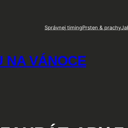
Správnej timing
Prsten & prachy
Ja
U NA VÁNOCE