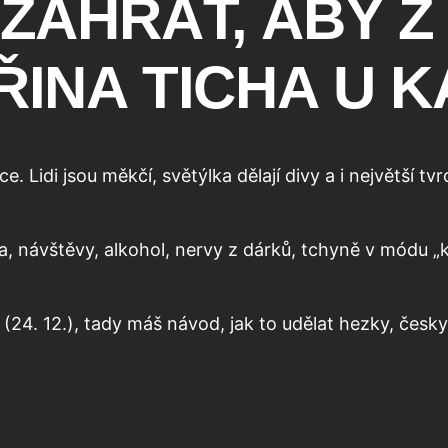
 ZAHRÁT, ABY Z
ŘINA TICHA U 
. Lidi jsou měkčí, světýlka dělají divy a i největší t
, návštěvy, alkohol, nervy z dárků, tchyně v módu „k
 (24. 12.), tady máš návod, jak to udělat hezky, česky