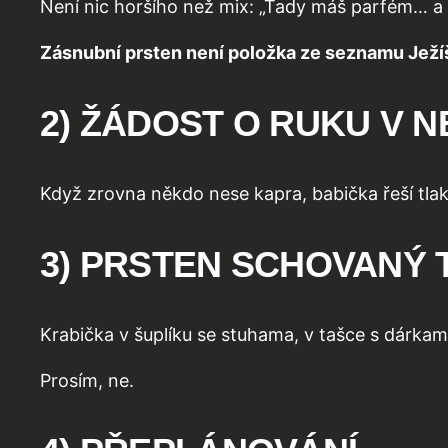
Není nic horšího než mix: „Tady máš parfém… a 
Zásnubní prsten není položka ze seznamu Ježí
2) ŽÁDOST O RUKU V 
Když zrovna někdo nese kapra, babička řeší tlak a
3) PRSTEN SCHOVANÝ 
Krabička v šuplíku se stuhama, v tašce s dárkama
Prosím, ne.