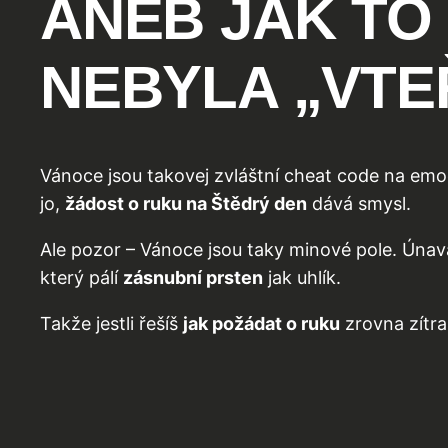
ANEB JAK TO
NEBYLA „VTE
Vánoce jsou takovej zvláštní cheat code na emoce
jo,
žádost o ruku na Štědrý den
dává smysl.
Ale pozor – Vánoce jsou taky minové pole. Únava
který pálí
zásnubní prsten
jak uhlík.
Takže jestli řešíš
jak požádat o ruku
zrovna zítra