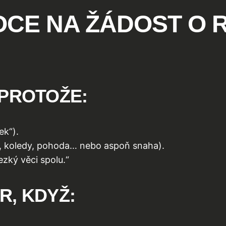
CE NA ŽÁDOST O R
 PROTOŽE:
ek“).
, koledy, pohoda… nebo aspoň snaha).
hezký věci spolu.“
, KDYŽ: