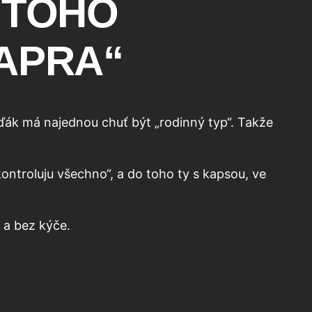
 TOHO
KAPRA“
vrďák má najednou chuť být „rodinný typ“. Takže
ontroluju všechno“, a do toho ty s kapsou, ve
 a bez kýče.